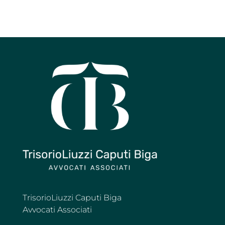
È membro della Camera Amministrativa Distrettuale
degli Avvocati di Bari.
TrisorioLiuzzi Caputi Biga
Avvocati Associati